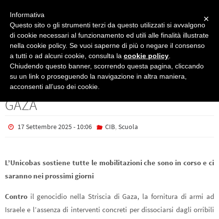
Informativa
×
Questo sito o gli strumenti terzi da questo utilizzati si avvalgono
di cookie necessari al funzionamento ed utili alle finalità illustrate
nella cookie policy. Se vuoi saperne di più o negare il consenso
CIB
MOBILITAZIONI CONTRO IL GENOCIDIO NELLA STRISCIA DI GAZA
a tutti o ad alcuni cookie, consulta la
cookie policy
.
MOBILITAZIONI CONTRO IL
Chiudendo questo banner, scorrendo questa pagina, cliccando
su un link o proseguendo la navigazione in altra maniera,
GENOCIDIO NELLA STRISCIA DI
acconsenti all’uso dei cookie.
GAZA
,
17 Settembre 2025 - 10:06
CIB
Scuola
L’Unicobas sostiene tutte le mobilitazioni che sono in corso e ci
saranno nei prossimi giorni
Contro
il genocidio nella Striscia di Gaza, la fornitura di armi ad
Israele e l’assenza di interventi concreti per dissociarsi dagli orribili