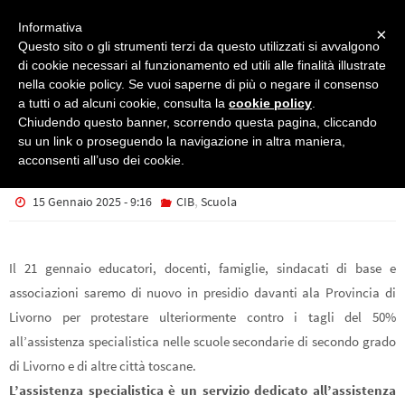
Informativa
×
Questo sito o gli strumenti terzi da questo utilizzati si avvalgono
di cookie necessari al funzionamento ed utili alle finalità illustrate
nella cookie policy. Se vuoi saperne di più o negare il consenso
CIB
COMUNICATO PRESIDIO 21 GENNAIO
a tutti o ad alcuni cookie, consulta la
cookie policy
.
COMUNICATO PRESIDIO 21
Chiudendo questo banner, scorrendo questa pagina, cliccando
su un link o proseguendo la navigazione in altra maniera,
GENNAIO
acconsenti all’uso dei cookie.
,
15 Gennaio 2025 - 9:16
CIB
Scuola
Il 21 gennaio educatori, docenti, famiglie, sindacati di base e
associazioni saremo di nuovo in presidio davanti ala Provincia di
Livorno per protestare ulteriormente contro i tagli del 50%
all’assistenza specialistica nelle scuole secondarie di secondo grado
di Livorno e di altre città toscane.
L’assistenza specialistica è un servizio dedicato all’assistenza