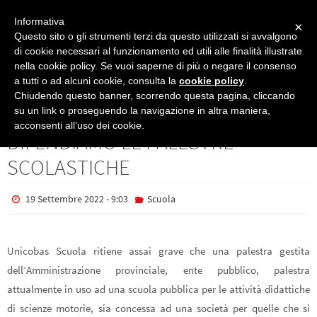
Informativa
×
Questo sito o gli strumenti terzi da questo utilizzati si avvalgono
di cookie necessari al funzionamento ed utili alle finalità illustrate
nella cookie policy. Se vuoi saperne di più o negare il consenso
Scuola
COMUNICATO STAMPA 14/9/2022 – DIFENDIAMO LE PALESTRE
a tutti o ad alcuni cookie, consulta la
cookie policy
.
SCOLASTICHE
Chiudendo questo banner, scorrendo questa pagina, cliccando
COMUNICATO STAMPA 14/9/2022 –
su un link o proseguendo la navigazione in altra maniera,
acconsenti all’uso dei cookie.
DIFENDIAMO LE PALESTRE
SCOLASTICHE
19 Settembre 2022 - 9:03
Scuola
Unicobas Scuola ritiene assai grave che una palestra gestita
dell’Amministrazione provinciale, ente pubblico, palestra
attualmente in uso ad una scuola pubblica per le attività didattiche
di scienze motorie, sia concessa ad una società per quelle che si