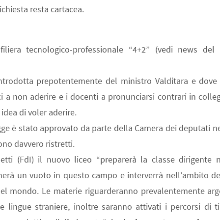
richiesta resta cartacea.
liera tecnologico-professionale “4+2” (vedi news del 
ntrodotta prepotentemente del ministro Valditara e dove
ici a non aderire e i docenti a pronunciarsi contrari in colle
dea di voler aderire.
gge è stato approvato da parte della Camera dei deputati n
no davvero ristretti.
tti (FdI) il nuovo liceo “preparerà la classe dirigente n
merà un vuoto in questo campo e interverrà nell’ambito del
e nel mondo. Le materie riguarderanno prevalentemente arg
 lingue straniere, inoltre saranno attivati i percorsi di t