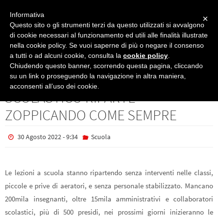
Informativa
×
Questo sito o gli strumenti terzi da questo utilizzati si avvalgono
di cookie necessari al funzionamento ed utili alle finalità illustrate
nella cookie policy. Se vuoi saperne di più o negare il consenso
Scuola
NEWS 30/8/2022 – L’ANNO SCOLASTICO RIPARTE ZOPPICANDO COME
a tutti o ad alcuni cookie, consulta la
cookie policy
.
SEMPRE
Chiudendo questo banner, scorrendo questa pagina, cliccando
NEWS 30/8/2022 – L’ANNO
su un link o proseguendo la navigazione in altra maniera,
acconsenti all’uso dei cookie.
SCOLASTICO RIPARTE
ZOPPICANDO COME SEMPRE
30 Agosto 2022 - 9:34
Scuola
Le lezioni a scuola stanno ripartendo senza interventi nelle classi,
piccole e prive di aeratori, e senza personale stabilizzato. Mancano
200mila insegnanti, oltre 15mila amministrativi e collaboratori
scolastici, più di 500 presidi, nei prossimi giorni inizieranno le