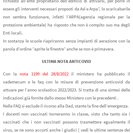
richiesto all’ente proprietario dell’edificio di attivarsi, per porre in
essere gli interventi necessari proposti da Asl e Arpa“, lo scaricabarile
non sembra funzionare, infatti l’ARPA(agenzia regionale per la
protezione ambientale) ha risposto che non è compito suo ma degli
Enti locali.
In sostanza le scuole riapriranno senza impianti di aerazione con la
parola d’ordine “aprite le finestre” anche se non è primavera.
ULTIMA NOTA ANTICOVID
Con la
nota 1199 del 28/8/2022
il ministero ha pubblicato il
vademecum e le faq con le misure di prevenzione anticovid da
attuare per l’anno scolastico 2022/2023. Si tratta di una sintesi delle
indicazioni già fornite dallo stesso Ministero con le precedenti .
Nelle FAQ si esclude il ricorso alla Dad, stante la fine dell’emergenza.
I docenti non vaccinati torneranno in classe, visto che tanto sia i
vaccinati che i non vaccinati possono trasmettere egualmente il
virus, se ne sono accorti anche i giudici ( vedi le ultime sentenze dei