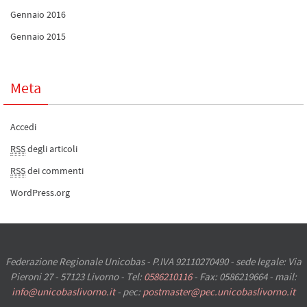
Gennaio 2016
Gennaio 2015
Meta
Accedi
RSS
degli articoli
RSS
dei commenti
WordPress.org
Federazione Regionale Unicobas - P.IVA 92110270490 - sede legale: Via
Pieroni 27 - 57123 Livorno - Tel:
0586210116
- Fax: 0586219664 - mail:
info@unicobaslivorno.it
- pec:
postmaster@pec.unicobaslivorno.it