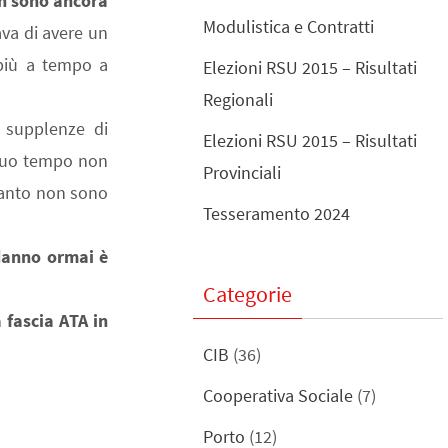
non sono ancora
Modulistica e Contratti
va di avere un
 più a tempo a
Elezioni RSU 2015 – Risultati
Regionali
o supplenze di
Elezioni RSU 2015 – Risultati
 suo tempo non
Provinciali
uanto non sono
Tesseramento 2024
 danno ormai è
Categorie
a fascia ATA in
CIB
(36)
Cooperativa Sociale
(7)
Porto
(12)