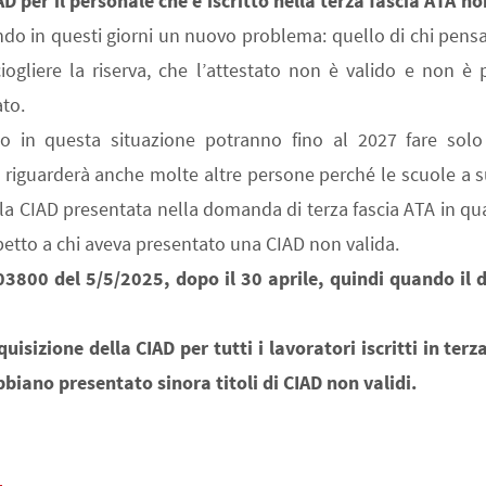
IAD per il personale che è iscritto nella terza fascia ATA 
o in questi giorni un nuovo problema: quello di chi pensa
iogliere la riserva, che l’attestato non è valido e non è
to.
no in questa situazione potranno fino al 2027 fare sol
 riguarderà anche molte altre persone perché le scuole a
lla CIAD presentata nella domanda di terza fascia ATA in q
etto a chi aveva presentato una CIAD non valida.
103800 del 5/5/2025, dopo il 30 aprile, quindi quando il
isizione della CIAD per tutti i lavoratori iscritti in terz
abbiano presentato sinora titoli di CIAD non validi.