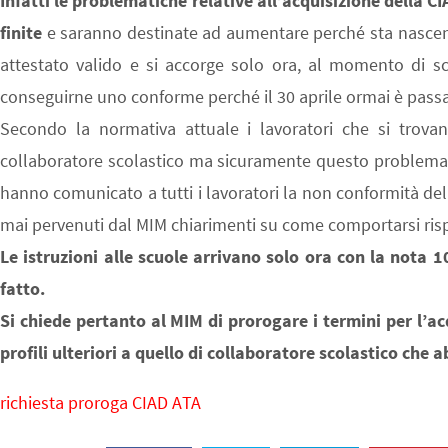
Infatti le problematiche relative all’acquisizione della C
finite
e saranno destinate ad aumentare perché sta nascend
attestato valido e si accorge solo ora, al momento di sc
conseguirne uno conforme perché il 30 aprile ormai è passa
Secondo la normativa attuale i lavoratori che si trova
collaboratore scolastico ma sicuramente questo problema
hanno comunicato a tutti i lavoratori la non conformità de
mai pervenuti dal MIM chiarimenti su come comportarsi risp
Le istruzioni alle scuole arrivano solo ora con la nota 
fatto.
Si chiede pertanto al MIM di prorogare i termini per l’acqu
profili ulteriori a quello di collaboratore scolastico che 
richiesta proroga CIAD ATA