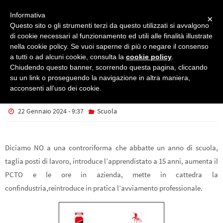
Informativa
×
Questo sito o gli strumenti terzi da questo utilizzati si avvalgono
di cookie necessari al funzionamento ed utili alle finalità illustrate
nella cookie policy. Se vuoi saperne di più o negare il consenso
Scuola
RIFORMA DEI TECNICI E PROFESSIONALI – NO GRAZIE!
a tutti o ad alcuni cookie, consulta la
cookie policy
.
RIFORMA DEI TECNICI E
Chiudendo questo banner, scorrendo questa pagina, cliccando
su un link o proseguendo la navigazione in altra maniera,
PROFESSIONALI – NO GRAZIE!
acconsenti all’uso dei cookie.
22 Gennaio 2024 - 9:37
Scuola
Diciamo NO a una controriforma che abbatte un anno di scuola,
taglia posti di lavoro, introduce l’apprendistato a 15 anni, aumenta il
PCTO e le ore in azienda, mette in cattedra la
confindustria,reintroduce in pratica l’avviamento professionale.