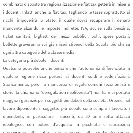
combinato disposto tra regionalizzazione e flat tax getterà in miseria
i docenti. Infatti anche la flat tax, tagliando le tasse soprattutto ai
ricchi, impoverirà lo Stato; il quale dovrà recuperare il denaro
mancante alzando le imposte indirette: IVA, accise sulla benzina,
ticket sanitari, biglietti dei mezzi pubblici, bolli, spese postali,
bollette graveranno sui già miseri stipendi della Scuola più che su
ogni altra categoria della classe media.
La categoria più debole: i docenti
Qualcuno potrebbe anche pensare che l’autonomia differenziata in
qualche regione ricca porterà ai docenti soldi e soddisfazioni.
Storicamente, però, la mancanza di regole comuni (economisti e
storici la chiamano “deregulation neoliberista”) non ha mai portato
maggiori garanzie per i soggetti più deboli della società. Orbene, nel
lavoro dipendente il soggetto più debole sono sempre i lavoratori
dipendenti; in particolare i docenti, da 30 anni sotto attacco
ideologico, con potere d’acquisto in picchiata e scarsissima
propensione alla lotta, allo sciopero, alla sindacalizzazione,