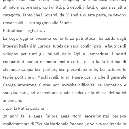
all’informazione sui propri diritti; più deboli, infatti, di qualsiasi altra
categoria. Tanto che i Governi, da 30 anni a questa parte, se devono
trovar soldi, li sottraggono alla Scuola.
Patriottismo leghista…
La Lega oggi si presenta come forza patriottica, baluardo degli
interessi italiani in Europa, tutela dei sacri confini patrii e fautrice di
sviluppo per tutti gli Italiani dalle Alpi a Lampedusa. I nostri
compatrioti hanno memoria molto corta, e ciò fa la fortuna di
chiunque sappia ben parlare, ben presentarsi in tv, ben attuare le
teorie politiche di Machiavelli. In un Paese così, anche il generale
George Armstrong Custer non avrebbe difficoltà, se simpatico e
spregiudicato, ad accreditarsi quale leader della difesa dei nativi
americani.
…per la Patria padana
20 anni fa la Lega (allora Lega Nord secessionista) parlava
esplicitamente di “Scuola Nazionale Padana”, e voleva realizzarla in