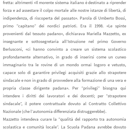
fretta: altrimenti «Il morente sistema italiano è destinato a riprender
forza e ad assestare il colpo mortale alle nostre istanze di libertà, di
indipendenza, di riscoperta del passato». Parola di Umberto Bossi,
primo ”capitano” dei nordici patrioti. Era il 1998. «Le spinte
provenienti dal tessuto padano», dichiarava Mariella Mazzetto, ex
insegnante e sottosegretaria all’Istruzione nel primo Governo
Berlusconi, «ci hanno convinto a creare un sistema scolastico
profondamente alternativo, in grado di inserirsi come un cuneo
immaginario tra le rovine di un mondo ormai logoro e vetusto,
capace solo di garantire privilegi acquisiti grazie allo strapotere
sindacale e non in grado di provvedere alla formazione di una vera e
propria classe dirigente padana». Per “privilegi” bisogna qui
intendere i diritti dei lavoratori e dei docenti; per “strapotere
sindacale”, il potere contrattuale dovuto al Contratto Collettivo
Nazionale (che l’autonomia differenziata distruggerebbe).
Mazzetto intendeva curare la “qualità del rapporto tra autonomia
scolastica e comunità locale”. La Scuola Padana avrebbe dovuto