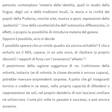
pertanto contemplare “materie delle identità, quali lo studio della
lingua, degli usi e delle tradizioni locali, la storia e la civiltà dei
popoli della Padania, nonché arte, musica e sport, espressione della
‘padanità’”. Una delle caratteristiche dell’autonomia differenziata, in
effetti, è proprio la possibilità di introdurre materie del genere.
Opporsi è possibile, se lo si decide
È possibile sperare che un simile quadro sia ancora evitabile? E che a
evitarlo sia il M5S, capace, in un solo anno, di ribaltare (a proprio
sfavore!) i rapporti di forza con l’avversario/“alleato”?
Il pessimismo della ragione suggerisce di no. L’ottimismo della
volontà, tuttavia (se di volontà la classe docente è ancora capace),
potrebbe riservare sorprendenti sorprese. A patto che gli insegnanti
tornino a credere in se stessi, nella propria capacità di difendersi e
rappresentarsi da soli, nel proprio desiderio di non lasciarsi umiliare
né schiacciare. Come più volte in passato è successo, e può ancora
avvenire.