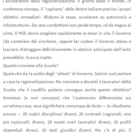
l’acceleratore della regionalizzazione. Il giorno dopo il trionfo, in
conferenza stampa, il “capitano” delle destre italiane precisa i propri
obiettivi immediati: «Ridurre le tasse, accelerare su autonomia e
infrastrutture». Da vero condottiero non perde tempo, né dà tregua al
vinto. Il M5S dovrà scegliere rapidamente se tener in vita il Governo
(da cameriere del vincitore), oppure far cadere il Governo stesso e
lasciarsi distruggere definitivamente in elezioni anticipate dall’esito
prevedibile. Scacco matto.
Quanto conviene alla Scuola?
Quale che sia la scelta degli “alleati” di Governo, Salvini vuol portare
a casa la regionalizzazione. Ma conviene a docenti e lavoratori della
Scuola che il caudillo padano consegua anche questo obiettivo?
Ammesso (e non concesso) che l’autonomia differenziata sia
un’ottima cosa, essa significherà comunque de facto — lo ribadiamo
ancora — 20 codici disciplinari diversi, 20 contratti (regionali, non
più nazionali) diversi, 20 monti orari lavorativi diversi, 20 profili
stipendiali diversi, 20 stati giuridici diversi. Ma c’è di più: il