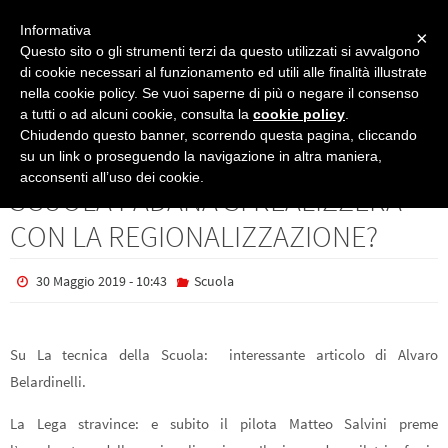
Informativa
×
Questo sito o gli strumenti terzi da questo utilizzati si avvalgono
di cookie necessari al funzionamento ed utili alle finalità illustrate
nella cookie policy. Se vuoi saperne di più o negare il consenso
Scuola
IL SOGNO LEGHISTA DELLA SCUOLA PADANA SI REALIZZERA’ CON LA
a tutti o ad alcuni cookie, consulta la
cookie policy
.
REGIONALIZZAZIONE?
Chiudendo questo banner, scorrendo questa pagina, cliccando
IL SOGNO LEGHISTA DELLA
su un link o proseguendo la navigazione in altra maniera,
acconsenti all’uso dei cookie.
SCUOLA PADANA SI REALIZZERA’
CON LA REGIONALIZZAZIONE?
30 Maggio 2019 - 10:43
Scuola
Su La tecnica della Scuola: interessante articolo di Alvaro
Belardinelli.
La Lega stravince: e subito il pilota Matteo Salvini preme