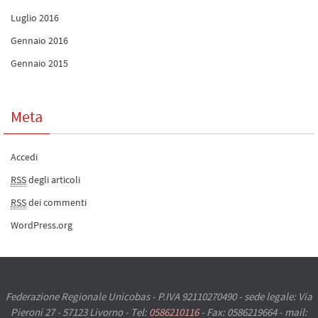
Luglio 2016
Gennaio 2016
Gennaio 2015
Meta
Accedi
RSS
degli articoli
RSS
dei commenti
WordPress.org
Federazione Regionale Unicobas - P.IVA 92110270490 - sede legale: Via
Pieroni 27 - 57123 Livorno - Tel:
0586210116
- Fax: 0586219664 - mail: