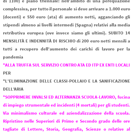
di 1100) e piano triennale: nell’ambito di una perequazione
complessiva, per tutto il personale si deve arrivare a 1.000 euro
(docenti) e 550 euro (ata) di aumento netti, agganciando gli
stipendi almeno ai livelli intermedi (Spagna) relativi alla media
retributiva europea (ove invece siamo gli ultimi). SUBITO 14
MENSILITÀ E INDENNITÀ DI RISCHIO di 200 euro netti mensili a
tutti a recupero dell’aumento dei carichi di lavoro per la
pandemia
*ALLA TRUFFA SUL SERVIZIO CONTRO ATA ED ITP EX ENTI LOCALI
PER
*L’ELIMINAZIONE DELLE CLASSI-POLLAIO E LA SANIFICAZIONE
DELL’ARIA
*SOPPRIMERE INVALSI ED ALTERNANZA SCUOLA-LAVORO, fucina
di impiego strumentale ed incidenti (4 mortali) per gli studenti.
Via minimalismo culturale ed aziendalizzazione della scuola.
Ripristino nelle Superiori di Primo e Secondo grado delle ore
tagliate di Lettere, Storia, Geografia, Scienze o relative al