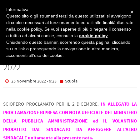
Informativa
×
Questo sito o gli strumenti terzi da questo utilizzati si avvalgono
di cookie necessari al funzionamento ed utili alle finalità illustrate
nella cookie policy. Se vuoi saperne di più o negare il consenso
Scuola
UNICOBAS: PROCLAMAZIONE SCIOPERO GENERALE 2 DICEMBRE 2022
a tutti o ad alcuni cookie, consulta la
cookie policy
.
UNICOBAS: PROCLAMAZIONE
Chiudendo questo banner, scorrendo questa pagina, cliccando
su un link o proseguendo la navigazione in altra maniera,
SCIOPERO GENERALE 2 DICEMBRE
acconsenti all’uso dei cookie.
2022
25 Novembre 2022 - 9:23
Scuola
SCIOPERO PROCLAMATO PER IL 2 DICEMBRE.
IN ALLEGATO LA
PROCLAMAZIONE RIPRESA CON NOTA UFFICIALE DEL MINISTERO
DELLA PUBBLICA AMMINISTRAZIONE
ed IL VOLANTINO
PRODOTTO DAL SINDACATO DA AFFIGGERE ALL’ALBO
SINDACALE unitamente alla presente nota.