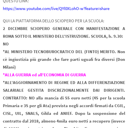
QUESTO LINK:
https://www.youtube.com/live/QYl0XLohO-w?feature=share
QUI LA PIATTAFORMA DELLO SCIOPERO PER LA SCUOLA:
2 DICEMBRE SCIOPERO GENERALE CON MANIFESTAZIONE A
ROMA SOTTO IL MINISTERO DELL’ISTRUZIONE. SCUOLA, h. 9.30:
NO
*AL MINISTERO TECNOBUROCRATICO DEL (FINTO) MERITO. Non
cè ingiustizia più grande che fare parti uguali fra diversi (Don
Milani)
*ALLA GUERRA ed all’ECONOMIA DI GUERRA
*ALL’AGGIORNAMENTO DI REGIME ED ALLA DIFFERENZIAZIONE
SALARIALE GESTITA DISCREZIONALMENTE DAI DIRIGENTI.
CONTRATTO: NO alla mancia di 55 euro netti (45 per la scuola
Primaria e 35 per gli Ata) prevista negli accordi firmati da CGIL,
CISL, UIL, SNALS, Gilda ed ANIEF. Dopo la sospensione del
contratto dal 2018, almeno 4mila euro netti a recupero (invece