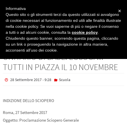
Informativa
×
Questo sito o gli strumenti terzi da questo utilizzati si avvalgono
di cookie necessari al funzionamento ed utili alle finalità illustrate
nella cookie policy. Se vuoi saperne di più o negare il consenso
Scuola
UNICOBAS: SCIOPERO GENERALE UNITARIO DI BASE: ECCOCI !!! TUTTI
a tutti o ad alcuni cookie, consulta la
cookie policy
.
IN PIAZZA IL 10 NOVEMBRE
Chiudendo questo banner, scorrendo questa pagina, cliccando
UNICOBAS: SCIOPERO GENERALE
su un link o proseguendo la navigazione in altra maniera,
acconsenti all’uso dei cookie.
UNITARIO DI BASE: ECCOCI !!!
TUTTI IN PIAZZA IL 10 NOVEMBRE
28 Settembre 2017 - 9:28
Scuola
INDIZIONE DELLO SCIOPERO
Roma, 27 Settembre 2017
Oggetto: Proclamazione Sciopero Generale