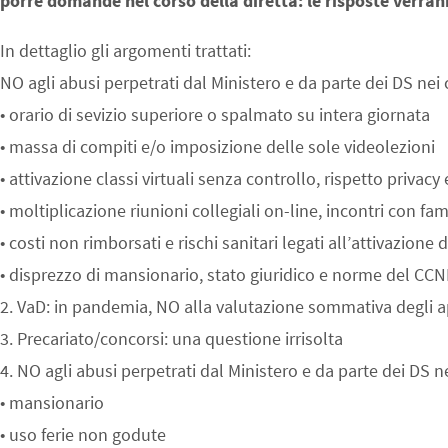
porre domande nel corso della diretta: le risposte
verran
In dettaglio gli argomenti trattati:
NO agli abusi perpetrati dal Ministero e da parte dei DS nei 
• orario di sevizio superiore o spalmato su intera giornata
• massa di compiti e/o imposizione delle sole videolezioni
• attivazione classi virtuali senza controllo, rispetto privac
• moltiplicazione riunioni collegiali on-line, incontri con fa
• costi non rimborsati e rischi sanitari legati all’attivazione 
• disprezzo di mansionario, stato giuridico e norme del CCN
2. VaD: in pandemia, NO alla valutazione sommativa degli a
3. Precariato/concorsi: una questione irrisolta
4. NO agli abusi perpetrati dal Ministero e da parte dei DS n
• mansionario
• uso ferie non godute