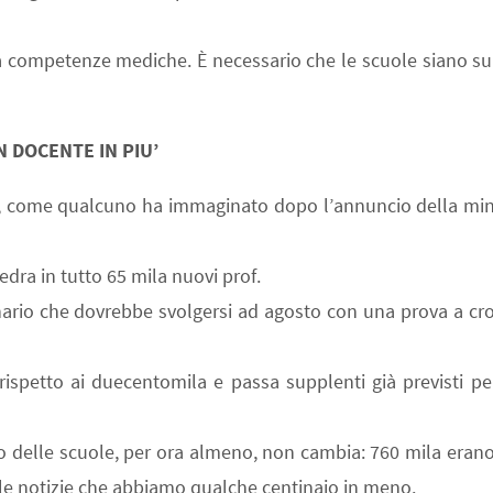
 competenze mediche. È necessario che le scuole siano su
N DOCENTE IN PIU’
si, come qualcuno ha immaginato dopo l’annuncio della mini
edra in tutto 65 mila nuovi prof.
nario che dovrebbe svolgersi ad agosto con una prova a cro
rispetto ai duecentomila e passa supplenti già previsti pe
ico delle scuole, per ora almeno, non cambia: 760 mila erano
lle notizie che abbiamo qualche centinaio in meno.