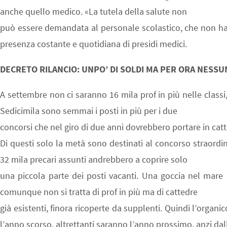
anche quello medico. «La tutela della salute non
può essere demandata al personale scolastico, che non ha
presenza costante e quotidiana di presidi medici.
DECRETO RILANCIO: UNPO’ DI SOLDI MA PER ORA NESSU
A settembre non ci saranno 16 mila prof in più nelle clas
Sedicimila sono semmai i posti in più per i due
concorsi che nel giro di due anni dovrebbero portare in catt
Di questi solo la metà sono destinati al concorso straordi
32 mila precari assunti andrebbero a coprire solo
una piccola parte dei posti vacanti. Una goccia nel mare 
comunque non si tratta di prof in più ma di cattedre
già esistenti, finora ricoperte da supplenti. Quindi l’organ
l’anno scorso, altrettanti saranno l’anno prossimo, anzi da