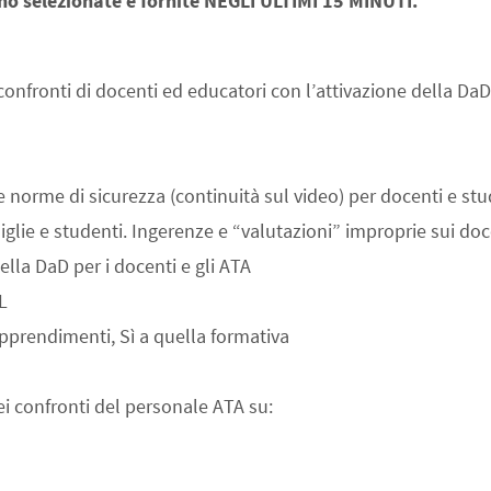
no selezionate e fornite NEGLI ULTIMI 15 MINUTI.
confronti di docenti ed educatori con l’attivazione della DaD
y e norme di sicurezza (continuità sul video) per docenti e st
miglie e studenti. Ingerenze e “valutazioni” improprie sui doc
della DaD per i docenti e gli ATA
L
pprendimenti, Sì a quella formativa
ei confronti del personale ATA su: